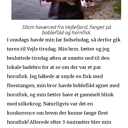
50cm havørred fra Vejlefjord, fanget på
bobleflåd og hornfisk.
I onsdags havde min far fødselsdag, så derfor gik
turen til Vejle tirsdag. Min bror, fætter og jeg
besluttede tirsdag aften at smutte ned til den
lokale badebro for at se om der var et par
hornfisk. Jeg håbede at snyde en fisk med
fluestangen, min bror havde bobleflåd agnet med
hornfisk, og min fætter have et gammelt blink
med silkekrog. Naturligvis var det en
konkurence om hvem der kunne fange flest
hornfisk! Allerede efter 3-4minutter blev min