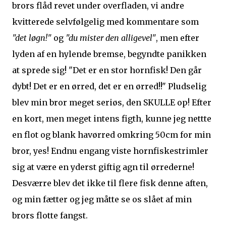
brors flåd revet under overfladen, vi andre
kvitterede selvfølgelig med kommentare som
"det løgn!"
og
"du mister den alligevel"
, men efter
lyden af en hylende bremse, begyndte panikken
at sprede sig! "Det er en stor hornfisk! Den går
dybt! Det er en ørred, det er en ørred!!" Pludselig
blev min bror meget seriøs, den SKULLE op! Efter
en kort, men meget intens figth, kunne jeg nettte
en flot og blank havørred omkring 50cm for min
bror, yes! Endnu engang viste hornfiskestrimler
sig at være en yderst giftig agn til ørrederne!
Desværre blev det ikke til flere fisk denne aften,
og min fætter og jeg måtte se os slået af min
brors flotte fangst.