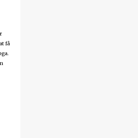
r
t få
pga.
en