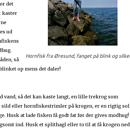
or det
t kaster
rne
tes ud
rnfiskens
dhug.
Hornfisk fra Øresund, fanget på blink og silke
råden, så
 blinket op mens det daler!
d vand, så det kan kaste langt, en lille trekrog som
ild eller hornfiskestrimler på krogen, er en rigtig sol
ge. Husk at lade fisken få godt fat før der gives modhug!
omt ind. Husk et splithagl eller to til at få krogen ned