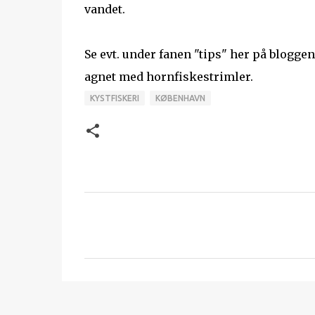
vandet.
Se evt. under fanen "tips" her på blogg
agnet med hornfiskestrimler.
KYSTFISKERI
KØBENHAVN
K
o
m
m
e
n