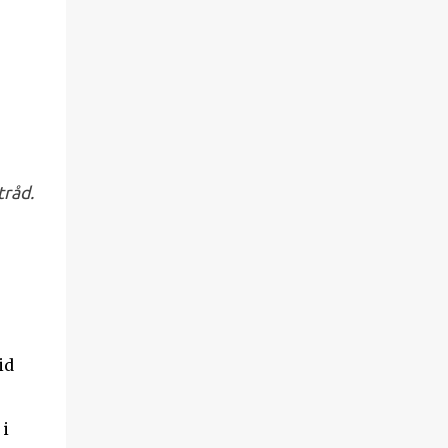
tråd.
id
 i