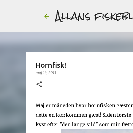
Allans fiskeb
Hornfisk!
maj 16, 2013
Maj er måneden hvor hornfisken gæster de
dette en kærkommen gæst! Siden første u
kyst efter "den lange sild" som min fætt