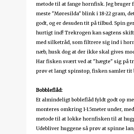
metode til at fange hornfisk. Jeg bruger f
meste "Møresilda" blink i 18-22 gram, de
godt, og er desuden tit på tilbud. Spin ge
hurtigt ind! Trekrogen kan sagtens skif
med silketråd, som filtrere sig ind i ho
næb, husk dog at der ikke skal gives mo
Har fisken svært ved at "hægte" sig på t
prøv et langt spinstop, fisken samler tit
Bobbleflåd:
Et almindeligt bobleflåd fyldt godt op me
monteres omkring 1-1.5meter under, med s
metode til at lokke hornfisken til at hug
Udebliver huggene så prøv at spinne langs