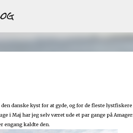
log
Gå videre til hovedindholdet
n danske kyst for at gyde, og for de fleste lystfiskere
ge i Maj har jeg selv været ude et par gange på Amager
er engang kaldte den.