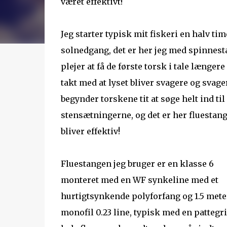
været effektivt!
Jeg starter typisk mit fiskeri en halv tim
solnedgang, det er her jeg med spinnes
plejer at få de første torsk i tale længere 
takt med at lyset bliver svagere og svage
begynder torskene tit at søge helt ind til
stensætningerne, og det er her fluestan
bliver effektiv!
Fluestangen jeg bruger er en klasse 6
monteret med en WF synkeline med et
hurtigtsynkende polyforfang og 1.5 mete
monofil 0.23 line, typisk med en pattegr