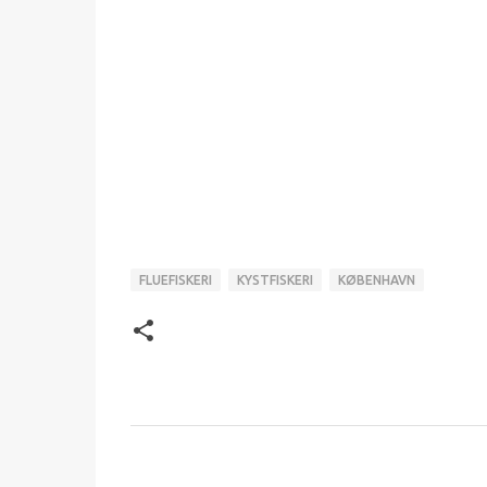
FLUEFISKERI
KYSTFISKERI
KØBENHAVN
K