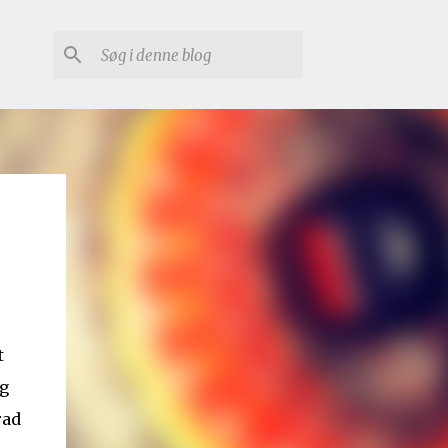
t
og
rad