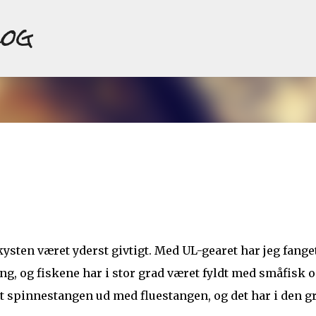
log
Gå videre til hovedindholdet
 kysten været yderst givtigt. Med UL-gearet har jeg fange
g, og fiskene har i stor grad været fyldt med småfisk 
tet spinnestangen ud med fluestangen, og det har i den g