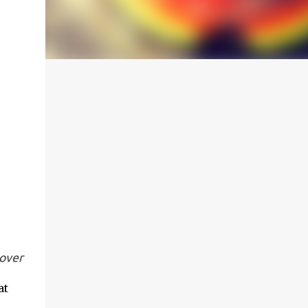
 over
at