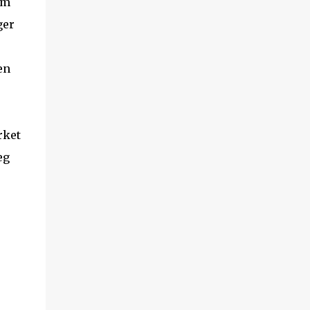
øm
ger
en
rket
eg