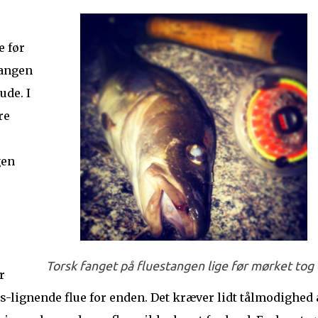
e før
tangen
ude. I
re
gen
Torsk fanget på fluestangen lige før mørket tog
r
is-lignende flue for enden. Det kræver lidt tålmodighed 