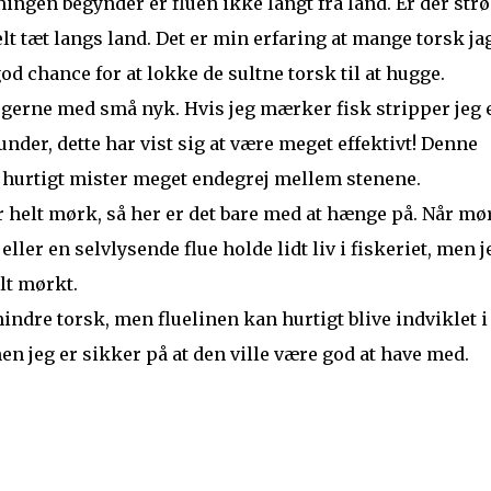
ningen begynder er fluen ikke langt fra land. Er der str
lt tæt langs land. Det er min erfaring at mange torsk ja
od chance for at lokke de sultne torsk til at hugge.
, gerne med små nyk. Hvis jeg mærker fisk stripper jeg 
nder, dette har vist sig at være meget effektivt! Denne
 hurtigt mister meget endegrej mellem stenene.
er helt mørk, så her er det bare med at hænge på. Når mø
ler en selvlysende flue holde lidt liv i fiskeriet, men j
elt mørkt.
indre torsk, men fluelinen kan hurtigt blive indviklet i
men jeg er sikker på at den ville være god at have med.