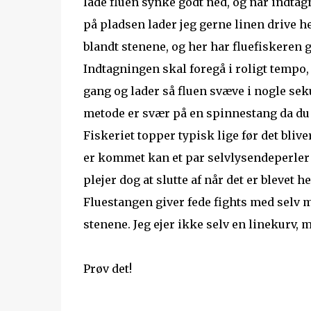
lade fluen synke godt ned, og når indtag
på pladsen lader jeg gerne linen drive he
blandt stenene, og her har fluefiskeren g
Indtagningen skal foregå i roligt tempo
gang og lader så fluen svæve i nogle seku
metode er svær på en spinnestang da du
Fiskeriet topper typisk lige før det bliv
er kommet kan et par selvlysendeperler el
plejer dog at slutte af når det er blevet h
Fluestangen giver fede fights med selv m
stenene. Jeg ejer ikke selv en linekurv, 
Prøv det!